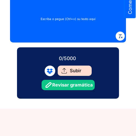
Comentario
Escriba o pegue (Ctrl+v) su texto aquí
0
/5000
Subir
Revisar gramática